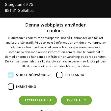
Storgatan 69-75
881 31 Sollefteå
Maila oss
Denna webbplats använder
cookies
Följ oss på sociala medier ⬇️
Vi använder cookies för att anpassa innehåll, annonser och för att
analysera vår trafik. Vi delar också information om din användning av
vår webbplats med våra reklam- och analyspartners som kan
kombinera den med annan information som du har tillhandahållit
dem eller som de har samlat in från din användning av deras tjänster.
Du kan när som helst ta tillbaka ditt samtycke genom att klicka på den
lilla ikonen i det nedre vänstra hörnet på sidan.
STRIKT NÖDVÄNDIGT
PRESTANDA
Den här webbplatsen drivs av
Glesys AB
med
Bra
Miljöval-märkt
el från
Falkenberg Energi
INRIKTNING
©
2026
Naturskyddsföreningen
Om personuppgifter
ACCEPTERA ALLA
AVVISA ALLT
Om cookies