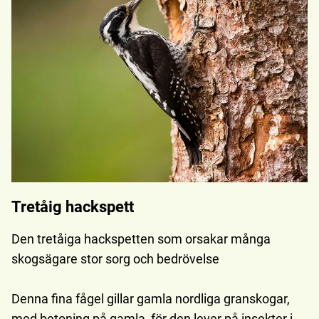
Tretåig hackspett
Den tretåiga hackspetten som orsakar många
skogsägare stor sorg och bedrövelse
Denna fina fågel gillar gamla nordliga granskogar,
med betoning på gamla, för den lever på insekter i